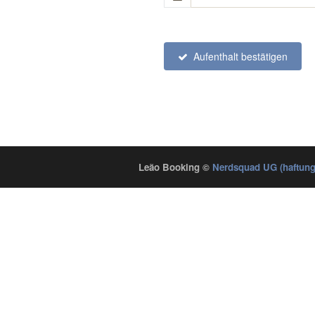
Aufenthalt bestätigen
Leão Booking
©
Nerdsquad UG (haftung