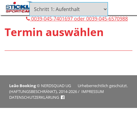
0039-045-7401697 oder 0039-045-6570988
Termin auswählen
Leão Booking
©
NERDSQUAD UG
Urheberrechtlich geschützt.
(HAFTUNGSBESCHRÄNKT), 2014-2026
/
IMPRESSUM
DATENSCHUTZERKLÄRUNG