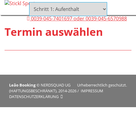
0039-045-7401697 oder 0039-045-6570988
Termin auswählen
Leão Booking
©
NERDSQUAD UG
Urheberrechtlich geschützt.
(HAFTUNGSBESCHRÄNKT), 2014-2026
/
IMPRESSUM
DATENSCHUTZERKLÄRUNG