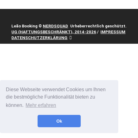
Leão Booking
©
NERDSQUAD
Urheberrechtlich geschützt.
UG (HAFTUNGSBESCHRÄNKT), 2014-2026
/
IMPRESSUM
DATENSCHUTZERKLÄRUNG
Diese Webseite verwendet Cookies um Ihnen
die bestmögliche Funktionalität bieten zu
können.
Mehr erfahren
Ok