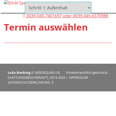
0039-045-7401697 oder 0039-045-6570988
Termin auswählen
Leão Booking
©
NERDSQUAD UG
Urheberrechtlich geschützt.
(HAFTUNGSBESCHRÄNKT), 2014-2026
/
IMPRESSUM
DATENSCHUTZERKLÄRUNG