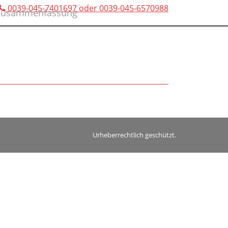
0039-045-7401697 oder 0039-045-6570988
usammenfassung
Urheberrechtlich geschützt.