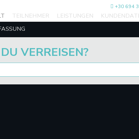
+30 694 34
LT
TEILNEHMER
LEISTUNGEN
KUNDENDAT
FASSUNG
DU VERREISEN?